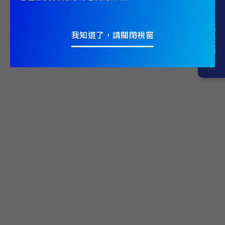
Contact
台中商用空調服務站
聯絡我們
我知道了，請關閉視窗
服務區域：
台中市 南投縣、市 彰化縣、市
台中市南屯區工業區二十三路26號2樓
宜蘭
宜蘭商用空調服務站
服務區域：
宜蘭縣、市
宜蘭縣五結鄉五濱路一段233號
嘉義