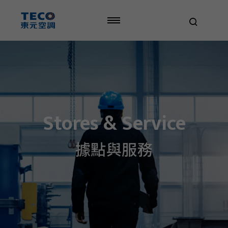
TECO
AC
-
Stores
Stores & Service
據點與服務